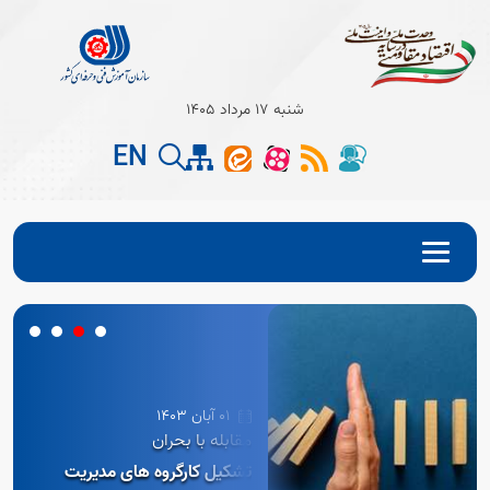
شنبه 17 مرداد 1405
EN
01 آبان 1403
مقابله با بحران
تشکیل کارگروه های مدیریت