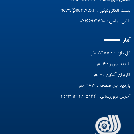
پست الکترونیکی :
news@irantvto.ir
تلفن تماس :
02166941250
آمار
کل بازدید : 17177 نفر
بازدید امروز : 4 نفر
کاربران آنلاین : 0 نفر
بازدید این صفحه : 3819 نفر
آخرین بروزرسانی : 1404/05/22 11:43