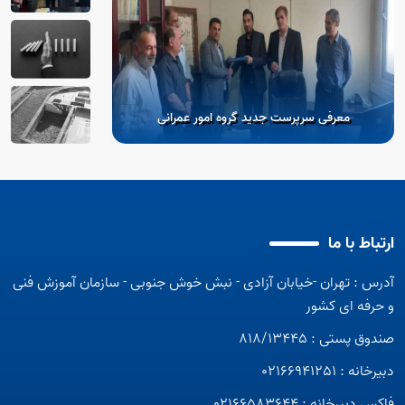
تشکیل کارگروه های 
معرفی سرپرست جدید گروه امور عمرانی
ارتباط با ما
آدرس : تهران -خیابان آزادی - نبش خوش جنوبی - سازمان آموزش فنی
آپارات
و حرفه ای کشور
صندوق پستی : 818/13445
دبیرخانه : 02166941251
فاکس دبیرخانه : 02166583644